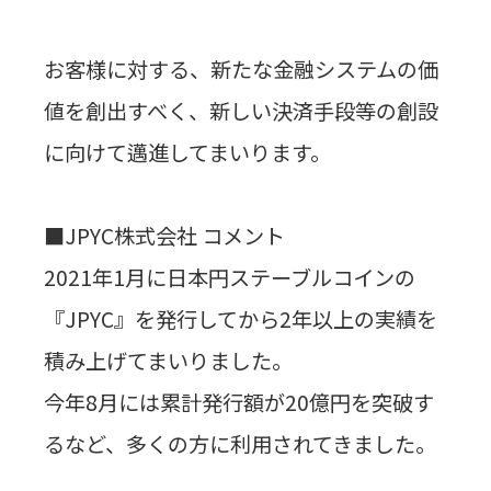
お客様に対する、新たな金融システムの価
値を創出すべく、新しい決済手段等の創設
に向けて邁進してまいります。
■JPYC
株式会社 コメント
2021
年
1
月に日本円ステーブルコインの
『
JPYC
』を発行してから
2
年以上の実績を
積み上げてまいりました。
今年
8
月には累計発行額が
20
億円を突破す
るなど、多くの方に利用されてきました。