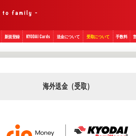
新規登録
KYODAI Cards
送金について
受取について
手数料
海外送金（受取）