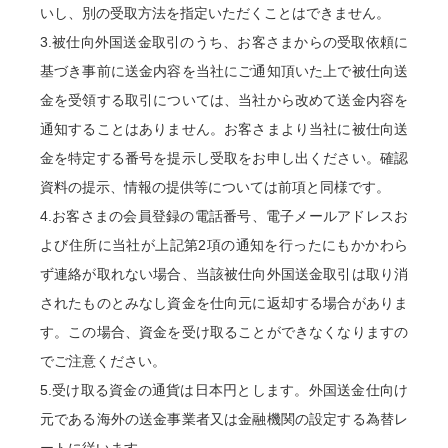
いし、別の受取方法を指定いただくことはできません。
3.被仕向外国送金取引のうち、お客さまからの受取依頼に
基づき事前に送金内容を当社にご通知頂いた上で被仕向送
金を受領する取引については、当社から改めて送金内容を
通知することはありません。お客さまより当社に被仕向送
金を特定する番号を提示し受取をお申し出ください。確認
資料の提示、情報の提供等については前項と同様です。
4.お客さまの会員登録の電話番号、電子メールアドレスお
よび住所に当社が上記第2項の通知を行ったにもかかわら
ず連絡が取れない場合、当該被仕向外国送金取引は取り消
されたものとみなし資金を仕向元に返却する場合がありま
す。この場合、資金を受け取ることができなくなりますの
でご注意ください。
5.受け取る資金の通貨は日本円とします。外国送金仕向け
元である海外の送金事業者又は金融機関の設定する為替レ
ートに従います。