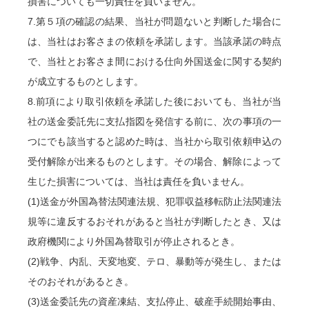
損害についても一切責任を負いません。
7.第５項の確認の結果、当社が問題ないと判断した場合に
は、当社はお客さまの依頼を承諾します。当該承諾の時点
で、当社とお客さま間における仕向外国送金に関する契約
が成立するものとします。
8.前項により取引依頼を承諾した後においても、当社が当
社の送金委託先に支払指図を発信する前に、次の事項の一
つにでも該当すると認めた時は、当社から取引依頼申込の
受付解除が出来るものとします。その場合、解除によって
生じた損害については、当社は責任を負いません。
(1)送金が外国為替法関連法規、犯罪収益移転防止法関連法
規等に違反するおそれがあると当社が判断したとき、又は
政府機関により外国為替取引が停止されるとき。
(2)戦争、内乱、天変地変、テロ、暴動等が発生し、または
そのおそれがあるとき。
(3)送金委託先の資産凍結、支払停止、破産手続開始事由、