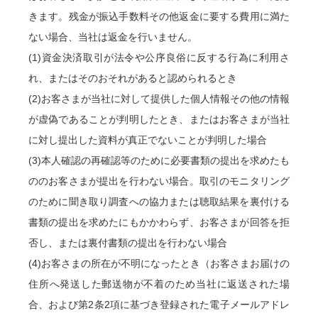
きます。残金が振込手数料その他返金に要する費用に満た
ない場合、当社は返金を行いません。
(1)資金決済取引が法令や公序良俗に反する行為に利用さ
れ、またはそのおそれがあると認められるとき
(2)お客さまが当社に対して提供した個人情報その他の情報
が虚偽であることが判明したとき、またはお客さまが当社
に対し提出した資料が真正でないことが判明した場合
(3)本人確認の再確認等のために必要書類の提出を求めたも
ののお客さまが提出を行わない場合。取引のモニタリング
のために聞き取り調査への協力または聴取結果を裏付ける
書類の提出を求めたにもかかわらず、お客さまが回答を拒
否し、または裏付書類の提出を行わない場合
(4)お客さまの所在が不明になったとき（お客さまお届けの
住所へ発送した郵送物が不着のため当社に返送された場
合、および第2条2項に基づき登録された電子メールアドレ