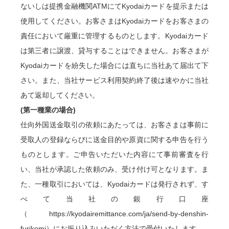
ないしは提携金融機関ATMにてKyodaiカードを提示または
使用してください。お客さまはKyodaiカードをお客さまの
責任において厳重に管理するものとします。Kyodaiカード
は第三者に譲渡、貸与することはできません。お客さまが
Kyodaiカードを紛失した場合には直ちに当社あて届出て下
さい。また、当社サービス利用契約終了後は速やかに当社
あて返却してください。
(第一種業の場合)
仕向外国送金取引の依頼にあたっては、お客さまは事前に
受取人の登録ならびに送金目的や原資に関する申告を行う
ものとします。ご申告いただいた内容にて事前審査を行
い、当社が承認した依頼のみ、受け付け可となります。ま
た、一種取引においては、Kyodaiカードは発行されず、す
べて当社の銀行口座
（https://kyodairemittance.com/ja/send-by-denshin-
furikomi）にお振り込みいただく方法で受付いたします。