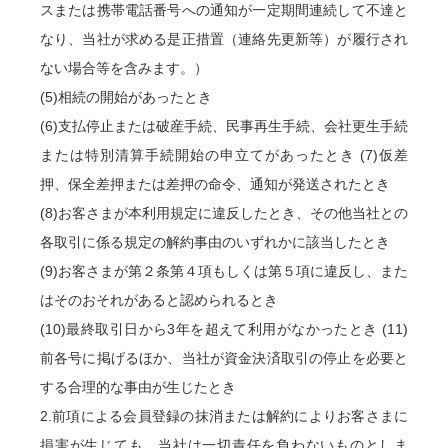
スまたは携帯電話番号への通知が一定期間連続して不達と
なり、当社が求める是正措置（連絡先更新等）が履行され
ない場合等を含みます。）
(5)相続の開始があったとき
(6)支払停止または破産手続、民事再生手続、会社更生手続
または特別清算手続開始の申立てがあったとき (7)仮差
押、保全差押または差押の命令、通知が発送されたとき
(8)お客さまが本利用規定に違反したとき、その他当社との
各取引に係る規定の解約事由のいずれかに該当したとき
(9)お客さまが第２条第４項もしくは第５項に違反し、また
はそのおそれがあると認められるとき
(10)最終取引日から3年を超えて利用がなかったとき (11)
前各号に掲げるほか、当社が資金決済取引の停止を必要と
する合理的な事由が生じたとき
2.前項による会員登録の抹消または解約によりお客さまに
損害が生じても、当社は一切責任を負わないものとしま