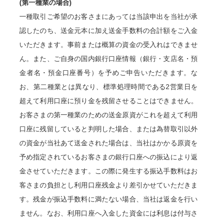
(第一種業の場合)
一種取引ご希望のお客さまにあっては当該申出を当社が承
認したのち、送金元本に加え送金手数料の合計額をご入金
いただきます。事前または概算の資金の受入れはできませ
ん。また、ご自身の国内銀行口座情報（銀行・支店名・預
金者名・預金口座番号）を予めご申告いただきます。な
お、第二種業とは異なり、標準処理時間である2営業日を
超えて利用口座に預り金を残留させることはできません。
お客さまの第一種業のための送金原資がこれを超えて利用
口座に残留していると判明した場合、または為替取引以外
の資金が当社あて送金された場合は、当社はかかる原資を
予め指定されているお客さまの銀行口座への振込により返
金させていただきます。この際に発生する振込手数料はお
客さまの負担とし利用口座残金より差引かせていただきま
す。残金が振込手数料に満たない場合、当社は返金を行い
ません。なお、利用口座へ入金した資金には利息は付与さ