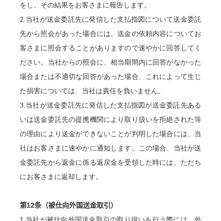
をし、その結果をお客さまに報告します。
2.当社が送金委託先に発信した支払指図について送金委託
先から照会があった場合には、送金の依頼内容についてお
客さまに照会することがありますので速やかに回答してく
ださい。当社からの照会に、相当期間内に回答がなかった
場合または不適切な回答があった場合、これによって生じ
た損害については、当社は責任を負いません。
3.当社が送金委託先に発信した支払指図が送金委託先ある
いは送金委託先の提携機関により取り扱いを拒絶された等
の理由により送金ができないことが判明した場合には、当
社はお客さまに速やかに通知します。この場合、当社が送
金委託先から返金に係る返戻金を受領した時には、ただち
にお客さまに返却します。
第
12
条（被仕向外国送金取引）
1.当社が被仕向外国送金取引の取り扱いを行う際には、外