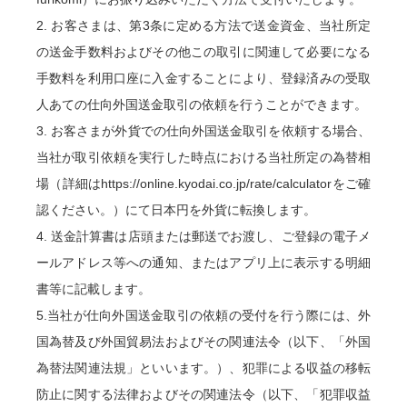
2. お客さまは、第3条に定める方法で送金資金、当社所定
の送金手数料およびその他この取引に関連して必要になる
手数料を利用口座に入金することにより、登録済みの受取
人あての仕向外国送金取引の依頼を行うことができます。
3. お客さまが外貨での仕向外国送金取引を依頼する場合、
当社が取引依頼を実行した時点における当社所定の為替相
場（詳細はhttps://online.kyodai.co.jp/rate/calculatorをご確
認ください。）にて日本円を外貨に転換します。
4. 送金計算書は店頭または郵送でお渡し、ご登録の電子メ
ールアドレス等への通知、またはアプリ上に表示する明細
書等に記載します。
5.当社が仕向外国送金取引の依頼の受付を行う際には、外
国為替及び外国貿易法およびその関連法令（以下、「外国
為替法関連法規」といいます。）、犯罪による収益の移転
防止に関する法律およびその関連法令（以下、「犯罪収益