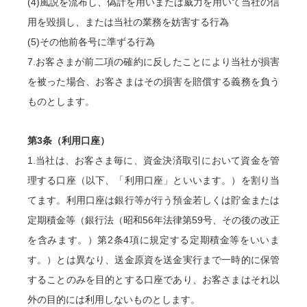
(4)風説を流布し、偽計を用いまたは威力を用いて当社の信
用を毀損し、または当社の業務を妨害する行為
(5)その他前各号に準ずる行為
7.お客さまが前二項の確約に反したことにより当社が損害
を被った場合、お客さまはその損害を賠償する義務を負う
ものとします。
第3条（利用口座）
1.当社は、お客さま毎に、資金決済取引において資金を管
理する口座（以下、「利用口座」といいます。）を割り当
てます。利用口座は銀行等が行う預金若しくは貯金または
定期積金等（銀行法（昭和56年法律第59号、その後の改正
を含みます。）第2条4項に規定する定期積金等をいいま
す。）とは異なり、送金原資を送金実行まで一時的に保管
することのみを目的とする口座であり、お客さまはそれ以
外の目的には利用しないものとします。